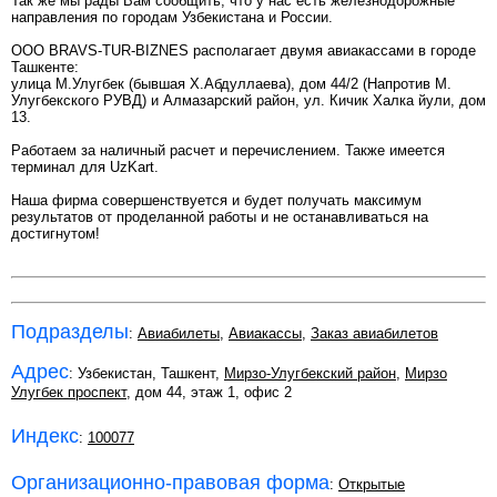
Так же мы рады Вам сообщить, что у нас есть железнодорожные
направления по городам Узбекистана и России.
OOO BRAVS-TUR-BIZNES располагает двумя авиакассами в городе
Ташкенте:
улица М.Улугбек (бывшая Х.Абдуллаева), дом 44/2 (Напротив М.
Улугбекского РУВД) и Алмазарский район, ул. Кичик Халка йули, дом
13.
Pаботаем за наличный расчет и перечислением. Также имеется
терминал для UzKart.
Наша фирма совершенствуется и будет получать максимум
результатов от проделанной работы и не останавливаться на
достигнутом!
Подразделы
:
Авиабилеты
,
Авиакассы
,
Заказ авиабилетов
Адрес
: Узбекистан, Ташкент,
Мирзо-Улугбекский район
,
Мирзо
Улугбек проспект
, дом 44, этаж 1, офис 2
Индекс
:
100077
Организационно-правовая форма
:
Открытые