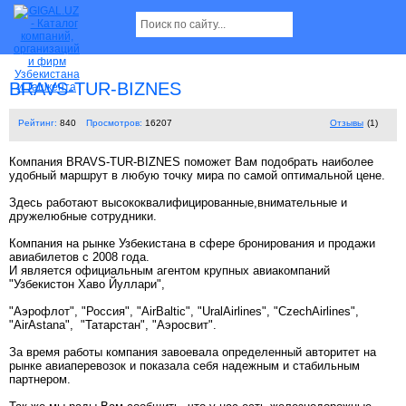
BRAVS-TUR-BIZNES
Рейтинг:
840
Просмотров:
16207
Отзывы
(1)
Компания BRAVS-TUR-BIZNES поможет Вам подобрать наиболее
удобный маршрут в любую точку мира по самой оптимальной цене.
Здесь работают высококвалифицированные,внимательные и
дружелюбные сотрудники.
Компания на рынке Узбекистана в сфере бронирования и продажи
авиабилетов с 2008 года.
И является официальным агентом крупных авиакомпаний
"Узбекистон Хаво Йуллари",
"Аэрофлот", "Россия", "AirBaltic", "UralAirlines", "CzechAirlines",
"AirAstana", "Татарстан", "Аэросвит".
За время работы компания завоевала определенный авторитет на
рынке авиаперевозок и показала себя надежным и стабильным
партнером.