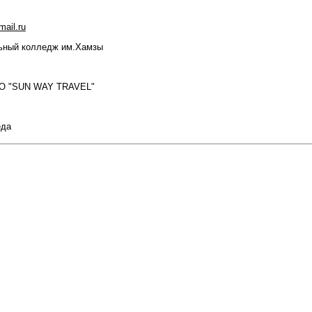
ail.ru
льный колледж им.Хамзы
ОО "SUN WAY TRAVEL"
еда