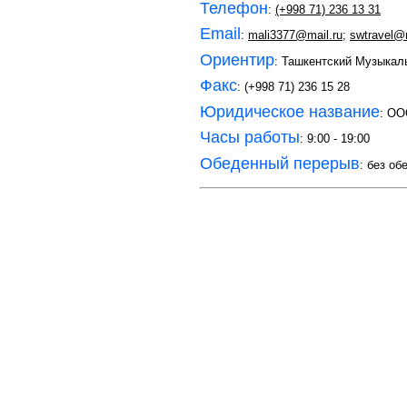
Телефон
:
(+998 71) 236 13 31
Email
:
mali3377@mail.ru
;
swtravel@m
Ориентир
: Ташкентский Музыка
Факс
: (+998 71) 236 15 28
Юридическое название
: О
Часы работы
: 9:00 - 19:00
Обеденный перерыв
: без об