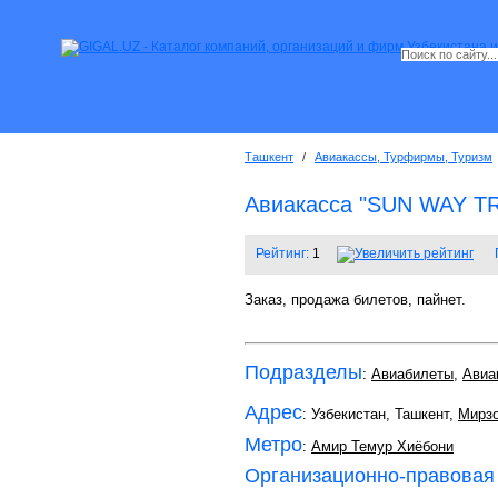
Ташкент
/
Авиакассы, Турфирмы, Туризм
Авиакасса "SUN WAY T
Рейтинг:
1
Заказ, продажа билетов, пайнет.
Подразделы
:
Авиабилеты
,
Авиа
Адрес
: Узбекистан, Ташкент,
Мирзо
Метро
:
Амир Темур Хиёбони
Организационно-правовая