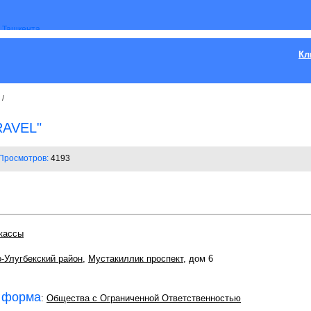
Кл
/
RAVEL"
Просмотров:
4193
кассы
-Улугбекский район
,
Мустакиллик проспект
, дом 6
 форма
:
Общества с Ограниченной Ответственностью