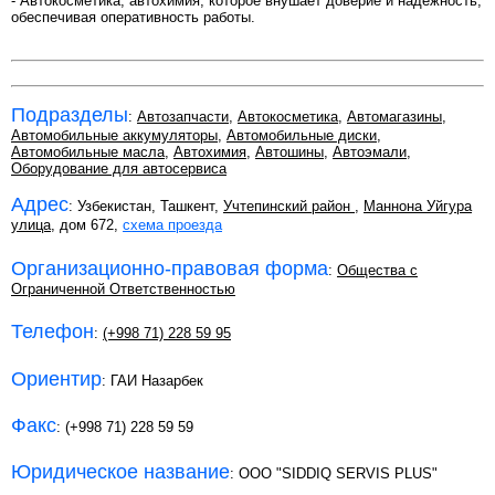
- Автокосметика, автохимия, которое внушает доверие и надежность,
обеспечивая оперативность работы.
Подразделы
:
Автозапчасти
,
Автокосметика
,
Автомагазины
,
Автомобильные аккумуляторы
,
Автомобильные диски
,
Автомобильные масла
,
Автохимия
,
Автошины
,
Автоэмали
,
Оборудование для автосервиса
Адрес
: Узбекистан, Ташкент,
Учтепинский район
,
Маннона Уйгура
улица
, дом 672,
схема проезда
Организационно-правовая форма
:
Общества с
Ограниченной Ответственностью
Телефон
:
(+998 71) 228 59 95
Ориентир
: ГАИ Назарбек
Факс
: (+998 71) 228 59 59
Юридическое название
: ООО "SIDDIQ SERVIS PLUS"