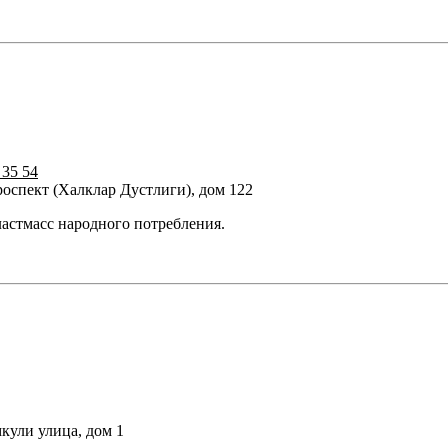
 35 54
роспект (Халклар Дустлиги), дом 122
астмасс народного потребления.
кули улица, дом 1