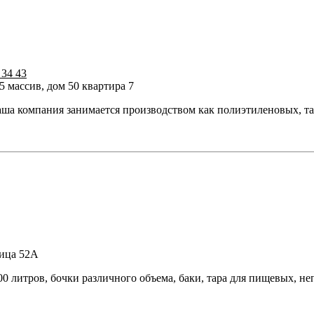
 34 43
 массив, дом 50 квартира 7
а компания занимается производством как полиэтиленовых, так 
лица 52A
00 литров, бочки различного объема, баки, тара для пищевых, 