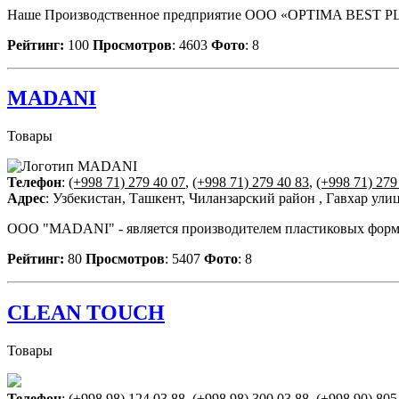
Наше Производственное предприятие ООО «OPTIMA BEST PLAST»
Рейтинг:
100
Просмотров
: 4603
Фото
: 8
MADANI
Товары
Телефон
:
(+998 71) 279 40 07
,
(+998 71) 279 40 83
,
(+998 71) 279
Адрес
: Узбекистан, Ташкент, Чиланзарский район , Гавхар улиц
OOO "MADANI" - является производителем пластиковых форм д
Рейтинг:
80
Просмотров
: 5407
Фото
: 8
CLEAN TOUCH
Товары
Телефон
:
(+998 98) 124 03 88
,
(+998 98) 300 03 88
,
(+998 90) 805