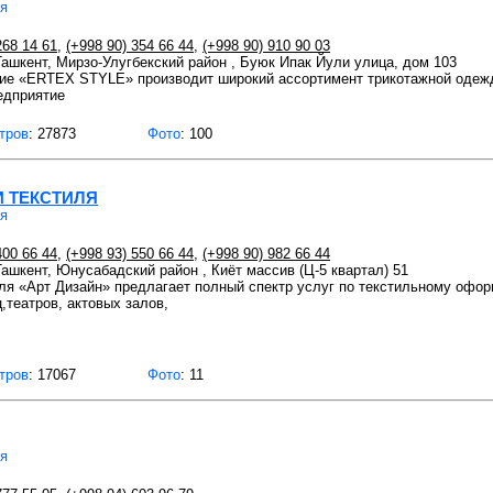
ея
268 14 61
,
(+998 90) 354 66 44
,
(+998 90) 910 90 03
 Ташкент, Мирзо-Улугбекский район , Буюк Ипак Йули улица, дом 103
ие «ERTEX STYLE» производит широкий ассортимент трикотажной одеж
едприятие
тров
: 27873
Фото
: 100
И ТЕКСТИЛЯ
ея
400 66 44
,
(+998 93) 550 66 44
,
(+998 90) 982 66 44
 Ташкент, Юнусабадский район , Киёт массив (Ц-5 квартал) 51
ля «Арт Дизайн» предлагает полный спектр услуг по текстильному офо
,театров, актовых залов,
тров
: 17067
Фото
: 11
ея