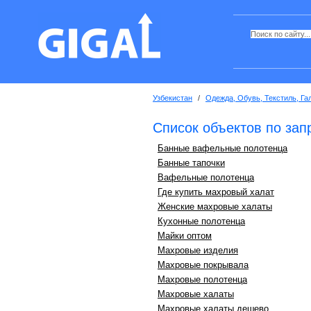
Узбекистан
/
Одежда, Обувь, Текстиль, Га
Список объектов по зап
Банные вафельные полотенца
Банные тапочки
Вафельные полотенца
Где купить махровый халат
Женские махровые халаты
Кухонные полотенца
Майки оптом
Махровые изделия
Махровые покрывала
Махровые полотенца
Махровые халаты
Махровые халаты дешево