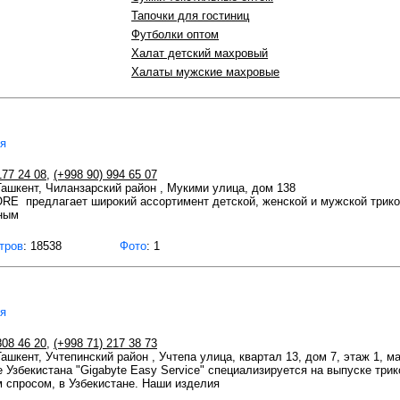
Тапочки для гостиниц
Футболки оптом
Халат детский махровый
Халаты мужские махровые
ея
177 24 08
,
(+998 90) 994 65 07
 Ташкент, Чиланзарский район , Мукими улица, дом 138
RE предлагает широкий ассортимент детской, женской и мужской трико
ным
тров
: 18538
Фото
: 1
ея
808 46 20
,
(+998 71) 217 38 73
Ташкент, Учтепинский район , Учтепа улица, квартал 13, дом 7, этаж 1, м
 Узбекистана "Gigabyte Easy Service" специализируется на выпуске три
 спросом, в Узбекистане. Наши изделия