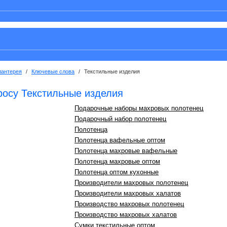
лантерея
/
Ключевые слова
/
Текстильные изделия
росу Текстильные изделия
Подарочные наборы махровых полотенец
Подарочный набор полотенец
Полотенца
Полотенца вафельные оптом
Полотенца махровые вафельные
Полотенца махровые оптом
Полотенца оптом кухонные
Производители махровых полотенец
Производители махровых халатов
Производство махровых полотенец
Производство махровых халатов
Сумки текстильные оптом