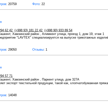
тров
: 20759
Фото
: 22
ея
294 62 42
,
(+998 93) 181 22 42
,
(+998 90) 933 89 54
Ташкент, Хамзинский район , Алимкент улица, проезд 1, дом 19, этаж 1
едприятие "LAVTEX" специализируется на выпуске трикотажных издели
тров
: 29050
Отзывы
: 1
ея
294 57 71
 Ташкент, Хамзинский район , Паркент улица, дом 327А
ет экспорт текстильной продукции, такой как, хлопчатобумажная пряжа,
тров
: 14048