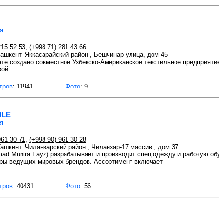
ея
215 52 53
,
(+998 71) 281 43 66
 Ташкент, Яккасарайский район , Бешчинар улица, дом 45
нте создано совместное Узбекско-Американское текстильное предприяти
вой
тров
: 11941
Фото
: 9
ILE
ея
961 30 71
,
(+998 90) 961 30 28
 Ташкент, Чиланзарский район , Чиланзар-17 массив , дом 37
d Munira Fayz) разрабатывает и производит спец одежду и рабочую об
ры ведущих мировых брендов. Ассортимент включает
тров
: 40431
Фото
: 56