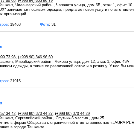
777 55 05
,
(+998 94) 603 96 79
 Ташкент, Чиланзарский район , Чапаната улица, дом 6Б, этаж 1, офис 10
X" занимается пошивом одежды, предлагает свои услуги по изготовле
х организаций
тров
: 19468
Фото
: 31
ея
999 73 98
,
(+998 90) 346 96 60
 Ташкент, Мирабадский район , Чехова улица, дом 12, этаж 1, офис 49А
вом одежды, а также ее реализацией оптом и в розницу. У нас Вы мож
тров
: 21915
ея
257 34 42
,
(+998 90) 370 44 27
,
(+998 90) 370 44 29
Ташкент, Сергелийский район , Спутник-5 массив , дом 25
иятие в форме Общества с ограниченной ответственностью «LAURA PE
нная в городе Ташкенте.