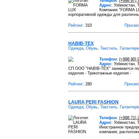
Телефон
:
(+998 97) 
Адрес
: Узбекистан,
Компания "FORMA LU
корпоративной одежды для различны
Рейтинг:
310
Просмо
HABIB-TEX
Одежда, Обувь, Текстиль, Галантер
Телефон
:
(+998 90) 
Адрес
: Узбекистан,
СП ООО "HABIB-TEX" занимается поши
изделия - Трикотажные изделия -
Рейтинг:
280
Просмо
LAURA PERI FASHION
Одежда, Обувь, Текстиль, Галантер
Телефон
:
(+998 71) 
Адрес
: Узбекистан, 
Иностранное предпр
компания, расположе